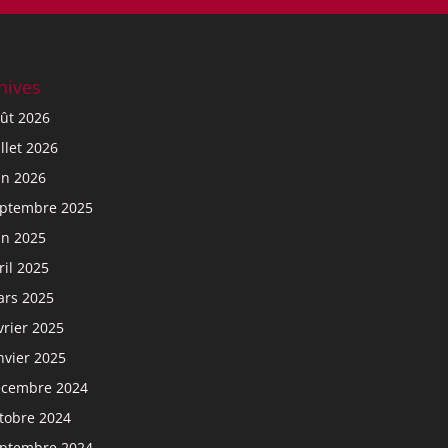
hives
ût 2026
illet 2026
in 2026
ptembre 2025
in 2025
ril 2025
rs 2025
vrier 2025
nvier 2025
cembre 2024
tobre 2024
ptembre 2024