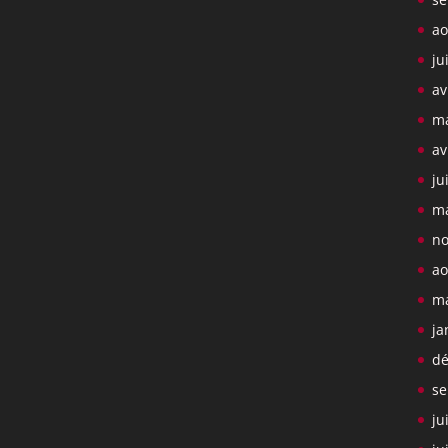
ao
ju
av
ma
av
ju
ma
no
ao
ma
ja
dé
se
ju