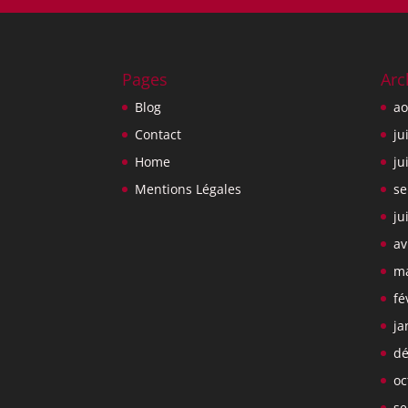
Pages
Arc
Blog
ao
Contact
ju
Home
ju
Mentions Légales
se
ju
av
ma
fé
ja
dé
oc
se