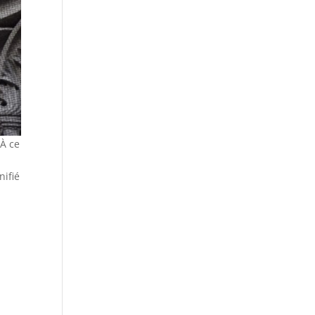
 À ce
nifié