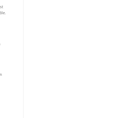
st
ôle.
e
é
on