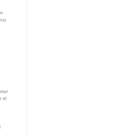
on
inus
à
 pour
e et
t